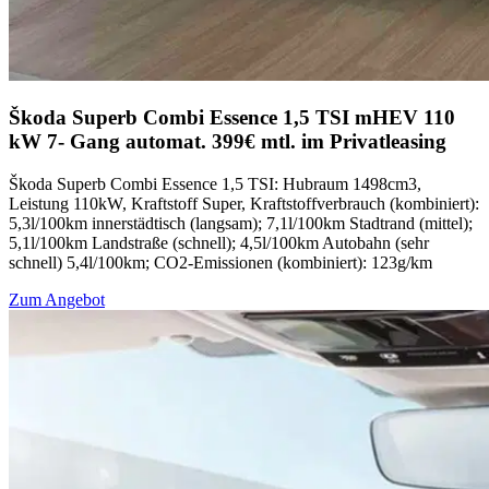
Škoda Superb Combi Essence 1,5 TSI mHEV 110
kW 7- Gang automat. 399€ mtl. im Privatleasing
Škoda Superb Combi Essence 1,5 TSI: Hubraum 1498cm3,
Leistung 110kW, Kraftstoff Super, Kraftstoffverbrauch (kombiniert):
5,3l/100km innerstädtisch (langsam); 7,1l/100km Stadtrand (mittel);
5,1l/100km Landstraße (schnell); 4,5l/100km Autobahn (sehr
schnell) 5,4l/100km; CO2-Emissionen (kombiniert): 123g/km
Zum Angebot